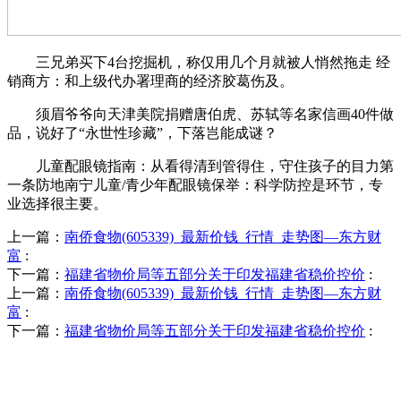
三兄弟买下4台挖掘机，称仅用几个月就被人悄然拖走 经
销商方：和上级代办署理商的经济胶葛伤及。
须眉爷爷向天津美院捐赠唐伯虎、苏轼等名家信画40件做
品，说好了“永世性珍藏”，下落岂能成谜？
儿童配眼镜指南：从看得清到管得住，守住孩子的目力第
一条防地南宁儿童/青少年配眼镜保举：科学防控是环节，专
业选择很主要。
上一篇：
南侨食物(605339)_最新价钱_行情_走势图—东方财
富
:
下一篇：
福建省物价局等五部分关于印发福建省稳价控价
:
上一篇：
南侨食物(605339)_最新价钱_行情_走势图—东方财
富
:
下一篇：
福建省物价局等五部分关于印发福建省稳价控价
:
QUICK CONTACT US