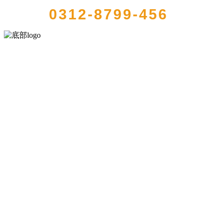
0312-8799-456
河北J9集团|国际站官网食品有限公司创建于1991年，是经省级注册的
大型农产品加工出口企业，注册资金2000万元，总资产1亿多元。公司
产品有速冻甜糯玉米，芦笋，青豆，草莓，花菜，青刀豆，混合菜，
胡萝卜等。
服务支持
关于我们
食品安全知识
食品安全资讯
联系我们