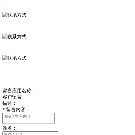
联系方式
河北省保定市徐水县崔庄镇吴庄村
0312-8799456 18633256098
delishipin@yeah.net
给我留言
留言应用名称：
客户留言
描述：
*
留言内容：
姓名：