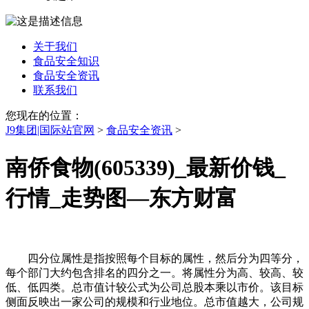
关于我们
食品安全知识
食品安全资讯
联系我们
您现在的位置：
J9集团|国际站官网
>
食品安全资讯
>
南侨食物(605339)_最新价钱_
行情_走势图—东方财富
四分位属性是指按照每个目标的属性，然后分为四等分，
每个部门大约包含排名的四分之一。将属性分为高、较高、较
低、低四类。总市值计较公式为公司总股本乘以市价。该目标
侧面反映出一家公司的规模和行业地位。总市值越大，公司规