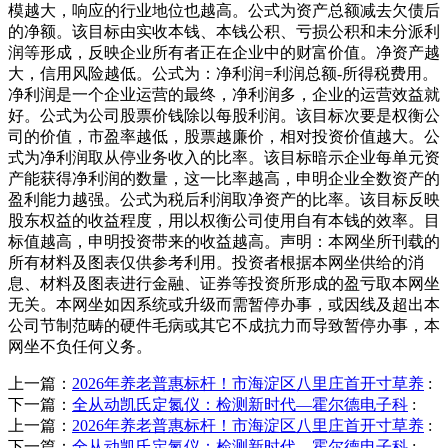
模越大，响应的行业地位也越高。公式为资产总额减去欠债后
的净额。该目标由实收本钱、本钱公积、亏损公积和未分派利
润等形成，反映企业所有者正在企业中的财富价值。净资产越
大，信用风险越低。公式为：净利润=利润总额-所得税费用。
净利润是一个企业运营的最终，净利润多，企业的运营效益就
好。公式为公司股票价钱除以每股利润。该目标次要是权衡公
司的价值，市盈率越低，股票越廉价，相对投资价值越大。公
式为净利润取从停业务收入的比率。该目标暗示企业每单元资
产能获得净利润的数量，这一比率越高，申明企业全数资产的
盈利能力越强。公式为税后利润取净资产的比率。该目标反映
股东权益的收益程度，用以权衡公司使用自有本钱的效率。目
标值越高，申明投资带来的收益越高。声明：本网坐所刊载的
所有材料及图表仅供参考利用。投资者根据本网坐供给的消
息、材料及图表进行金融、证券等投资所形成的盈亏取本网坐
无关。本网坐如因系统或升级而需暂停办事，或因线及超出本
公司节制范畴的硬件毛病或其它不成抗力而导致暂停办事，本
网坐不负任何义务。
上一篇：
2026年养老普惠标杆！市海淀区八里庄首开寸草养
:
下一篇：
全从动凯氏定氮仪：检测新时代—霍尔德电子科
:
上一篇：
2026年养老普惠标杆！市海淀区八里庄首开寸草养
:
下一篇：
全从动凯氏定氮仪：检测新时代—霍尔德电子科
: