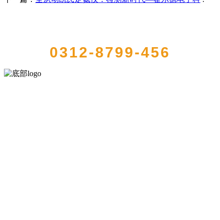
QUICK CONTACT US
0312-8799-456
河北J9集团|国际站官网食品有限公司创建于1991年，是经省级注册的
大型农产品加工出口企业，注册资金2000万元，总资产1亿多元。公司
产品有速冻甜糯玉米，芦笋，青豆，草莓，花菜，青刀豆，混合菜，
胡萝卜等。
服务支持
关于我们
食品安全知识