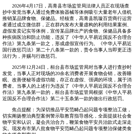
2026年4月17日，高青县市场监管局法律人员正在现场查
抄中发觉当事人通过免费体验器械等体例吸引大量老年人借机
推销某品牌食物、保健品。经核查，高青县凯璇百货商行运营
者通过成立微信群，正在群内发布大量虚构的利用结果案例、
虚假发卖记实等体例，宣传某品牌出产的食物、保健品具备多
种疾病医治和防止功能，违反了《中华人平易近国反不合理合
作法》第九条第一款之，形成虚假宣传行为。《中华人平易近
国行政惩罚法》第二十八条第一款的，责令当事人当即更正违
法行为，并赐与行政惩罚。
2025年12月24日，桓台县市场监管局对当事人进行查抄时
发觉，当事人正对现场的20余名消费者开展食物会销，改善睡
眠、改善便秘等虚假功能，存正在虚假、强调的环境，属于消
费者。当事人的上述行为违反了《中华人平易近国反不合理合
作法》第九条第一款的，桓台县市场监管局根据《中华人平易
近国反不合理合作法》第二十五条第一款的做出行政惩罚。
焦点提醒：为深切推品平安范畴凸起问题专项整治工做，
切实阐扬整治典型案例警示取教育指导感化，全面提拔社会食
物平安和认识，凝会共治合力，鞭策食物平安共治款式走深走
实。现发布市第八批食物平安范畴凸起问题专项整治保健类食