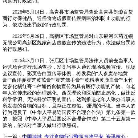
罚款的行政惩罚。
2026年5月14日，高青县市场监管局查处高青县凯璇百货
商行对保健品、通俗食物虚假宣传疾病医治和防止功能的行
为，依法做出罚款的行政惩罚。
2026年5月29日，高新区市场监管局对山东银河医药连锁
无限公司高新区魏家药店虚假宣传的违法行为，依法做出罚款
的行政惩罚。
2026年3月11日，张店区市场监管局法律人员前去当事人
运营场合进行现场查抄，发觉当事人通过现场视频宣传、现场
会议宣传、彩页告白宣传等体例，将发卖的“人参麦冬地黄
膏”“西洋参灵芝黄芪膏”“灵芝佛手膏”“黄精地黄鹿血膏”“玉竹
党参化橘红膏”5种通俗食物宣传为具有医疗功能的产物，向老
年人宣传未经的药理感化、西医理论和医治防止感化，做违反
科学常识、无法科学证明的宣传，达到推进老年人采办当事人
所发卖的食物的目标，且存正在虚假、强调的环境。当事人的
行为违反了《中华人平易近国反不合理合作法》第九条第一款
的，按照《中华人平易近国反不合理合作法》第二十五条第一
款的，依法对当事人做出行政惩罚。
上一篇：
中国地域_专注食物行业鞭策食物平安_资讯核心
: