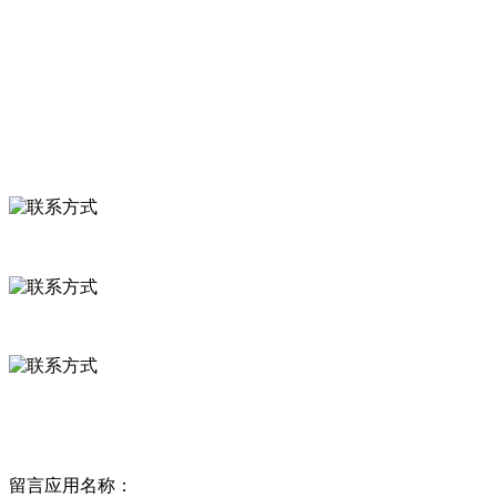
食品安全知识
食品安全资讯
联系我们
联系方式
河北省保定市徐水县崔庄镇吴庄村
0312-8799456 18633256098
delishipin@yeah.net
给我留言
留言应用名称：