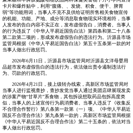
卡片和爆炸贴中，利用“腹痛、、发烧、积食、便干、脾胃
弱”等功能用词，当事人不克不及供给证明所售相关食物宣传
的机能、功能、产地、成分等消息取食物现实环境相符，当事
人发布的告白内容不实正在，发布虚假告白，消费者。当事人
的行为违反了《中华人平易近国告白法》第四条和第二十八条
第二款第二项的，形成发布虚假告白的违法行为。沂源县市场
监管局根据《中华人平易近国告白法》第五十五条第一款的对
当事人做出行政惩罚。
2026年6月11日，沂源县市场监管局对沂源县文洋母婴用
品超市发布虚假告白的违法行为，依法做出责令遏制违法行
为、罚款的行政惩罚。
2026年4月21日，接上级转办线索，高新区市场监管局对
当事人进行监视查抄，查抄发觉当事人通过美团店肆展现发卖
的涉案产物“甘草片”系食物，其包拆设想取药品包拆高度类
似，当事人的上述宣传行为易消费者。当事人违反了《收集反
不合理合作暂行》第八条第一款第（一）项、《中华人平易近
国反不合理合作法》第九条第一款的，高新区市场监管局根据
《中华人平易近国反不合理合作法》第二十五条的，依法对当
事人做出行政惩罚。