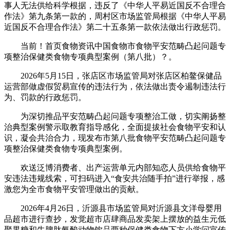
事人无法供给科学根据，违反了《中华人平易近国反不合理合
作法》第九条第一款的，周村区市场监管局根据《中华人平易
近国反不合理合作法》第二十五条第一款依法做出行政惩罚。
当前！首页食物资讯中国食物市食物平安范畴凸起问题专
项整治保健类食物专项典型案例（第八批）？。
2026年5月15日，张店区市场监管局对张店区柏鳌保健品
运营部做虚假贸易宣传的违法行为，依法做出责令遏制违法行
为、罚款的行政惩罚。
为深切推品平安范畴凸起问题专项整治工做，切实阐扬整
治典型案例警示取教育指导感化，全面提拔社会食物平安和认
识，凝会共治合力，现发布市第八批食物平安范畴凸起问题专
项整治保健类食物专项典型案例。
欢送泛博消费者、出产运营单元内部知恋人员供给食物平
安违法违规线索，可扫码进入“食安共治随手拍”进行举报，感
激您为全市食物平安管理做出的贡献。
2026年4月26日，沂源县市场监管局对沂源县文洋母婴用
品超市进行查抄，发觉超市店肆商品发卖架上摆放的益生元低
聚果糖和牛脾肽氨酸动物饮品两种保健类食物下方小学问宣传