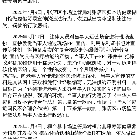
物专项典型案例。
2026年4月9日，张店区市场监管局对张店区归本坊健康糊
口馆做虚假贸易宣传的违法行为，依法做出责令遏制违法行
为、罚款的行政惩罚。
2026年3月17日，法律人员对当事人运营场合进行现场查
抄，查抄发觉当事人通过现场PPT宣传、利用专利证书照片宣
传等体例，将预备发卖的“复合橡胶籽油凝胶型活动养分食
物”宣传为具有医疗功能的产物，当事人正在PPT课件中“把橡
胶籽提取物使用于临床傍边，来消弭动脉斑块，对于动脉粥样
软化的医治，是一个性的改变”、“1个月斑块减小18。
7%”等。向老年人宣传未经的医治防止感化，当事人宣传的材
料是其从网上获取和凭行业经验编写，无法供给证明材料，其
目标是为了达到推进老年人采办当事人所发卖的食物的目标，
且存正在虚假、强调的环境。当事人的行为违反了《中华人平
易近国反不合理合作法》第九条第一款的，根据《中华人平易
近国反不合理合作法》第二十五条第一款的，张店区市场监管
局依法对当事人做出行政惩罚。
2026年2月3日，桓台县市场监管局对桓台县康寿源健康养
分馆对其发卖的“御品怀药铁棍山药粉”做具有医治、依法做出