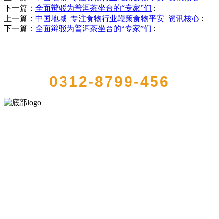
下一篇：
全面辩驳为普洱茶坐台的“专家”们
:
上一篇：
中国地域_专注食物行业鞭策食物平安_资讯核心
:
下一篇：
全面辩驳为普洱茶坐台的“专家”们
:
QUICK CONTACT US
0312-8799-456
河北J9集团|国际站官网食品有限公司创建于1991年，是经省级注册的
大型农产品加工出口企业，注册资金2000万元，总资产1亿多元。公司
产品有速冻甜糯玉米，芦笋，青豆，草莓，花菜，青刀豆，混合菜，
胡萝卜等。
服务支持
关于我们