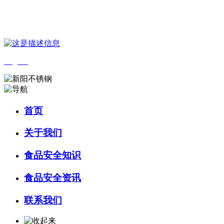
您好，欢迎来到 河北J9集团|国际站官网食品 官方网站！
English
首页
关于我们
食品安全知识
食品安全资讯
联系我们