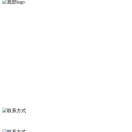
河北J9集团|国际站官网食品有限公司创建于1991年，是经省级注册
等。
服务支持
关于我们
食品安全知识
食品安全资讯
联系我们
联系方式
河北省保定市徐水县崔庄镇吴庄村