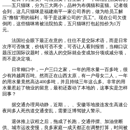
——五只猫咪，分为三大两小，品种为布偶猫和蓝猫。记者领
会到，这几只猫咪是福建南平一家公司养的，做为给员工解
压“撸猫”用的福利，等于是这家公司的“员工”。现在公司欠债
倒闭，这些猫咪将被法院拍卖，五只猫咪打包起拍价为1万
元。
法国社会眼下最正在意的，往往不是交际术语，而是日常
次序可否恢复，价钱可否不变，可否让人看到报答，当糊口议
题压过国际议题时，候选人的交际就会变成加分项或减分项，
而不是决定项。
日常糊口中，一户三口之家，一年的用水量一百多吨，很
少有跨越两百吨。然而正在山西太原，有一户母女二人，一年
的用水量竟然高达400多吨，并且持续三年这么多。非常的用
水量惹起了物业的留意，最初还轰动了本地的，这事实是怎样
回事？
据交通办理局动静，近期，、、安徽等地接连发生高速公
夜间多人死伤道交通变乱，需要泛博驾驶人警示。
退休推上议程之后，拖成了长跑，交通停摆、加油坐断
供、城市运改变慢，良多家庭一成天都正在调整打算，时间被