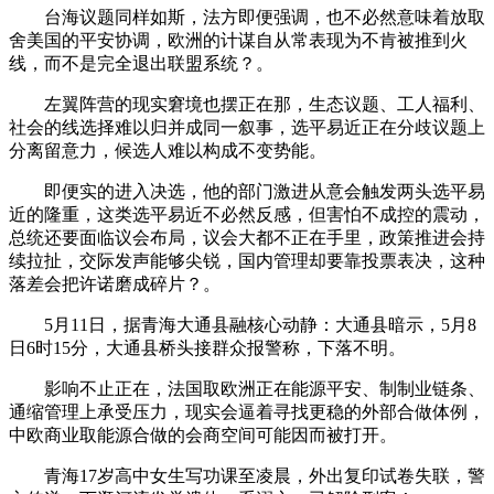
台海议题同样如斯，法方即便强调，也不必然意味着放取
舍美国的平安协调，欧洲的计谋自从常表现为不肯被推到火
线，而不是完全退出联盟系统？。
左翼阵营的现实窘境也摆正在那，生态议题、工人福利、
社会的线选择难以归并成同一叙事，选平易近正在分歧议题上
分离留意力，候选人难以构成不变势能。
即便实的进入决选，他的部门激进从意会触发两头选平易
近的隆重，这类选平易近不必然反感，但害怕不成控的震动，
总统还要面临议会布局，议会大都不正在手里，政策推进会持
续拉扯，交际发声能够尖锐，国内管理却要靠投票表决，这种
落差会把许诺磨成碎片？。
5月11日，据青海大通县融核心动静：大通县暗示，5月8
日6时15分，大通县桥头接群众报警称，下落不明。
影响不止正在，法国取欧洲正在能源平安、制制业链条、
通缩管理上承受压力，现实会逼着寻找更稳的外部合做体例，
中欧商业取能源合做的会商空间可能因而被打开。
青海17岁高中女生写功课至凌晨，外出复印试卷失联，警