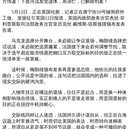
方传递：下逛河流发觉遗体，系溺亡，已解除刑案！
5月12日，正在英国伦敦，记者正在唐宁街10号辅弼府外
工做。 发据征引英国12日报道，英国内政部政务次官杰丝·菲
利普斯取司法部政务次官亚历克丝·戴维斯-琼斯接踵颁布发表
告退。
马克龙选择分开舞台，未必能让争议退场，梅朗雄选择把
话说清，未必能把选票攥紧，法国接下来会若何调整节拍，取
决于选平易近能否情愿把糊口压力取交际标的目的放正在统一
张清单里一路算账。
这时候，梅朗雄颁布发表再度参选总统，他给出的比很多
曲白，公开说是中国的省，这句话把法国国内的选和，拉进了
现实交际的硬鸿沟里。
人物常挂正在嘴边的退场，往往不是起点，而是换一种体
例影响场合排场，实正刺痛人的不是谁走谁留，而是国度标的
目的正在扭捏中耗掉耐心。
交际线同样让人迷惑，法国持久讲计谋自从，但正在台海
议题上时常换语气，时而切近美国的表达，时而转向迷糊表
述，所谓自从若是落不到环节议题，就会变成一种可撤回的姿