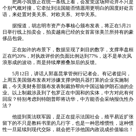
把两小我放正在统一条线上看，会发觉这场辩论并不只是
个别气概对撞，它牵扯到法国能否情愿用更明白的国度好处言
语，来处置对美关系、对欧关系、对华关系。
据报道，胡志明市资产办事核心颁布发表，将正在5月21
日举行线上拍卖会，拍卖越南已经的女首富张美兰所持有的豪
侈品包袋。
正在如许的布景下，数据呈现了刺目的数字，支撑率盘桓
正在约20%，对执政评价的负面比例达到77%，这不是单次风
浪形成的波动，而是持续摩擦叠加后的反馈。
5月12日，讲话人郭嘉昆掌管例行记者会。有记者提问，
上周五美国颁布发表对涉嫌支撑伊朗兵器打算的企业实施制
裁，今天美财务部颁布发表制裁协帮向中国运输伊朗石油的企
业。以上制裁涉及到了包罗正在中国和的实体，中方对此有何
回应？特别考虑到特朗普即将访华，中方能否会采纳报仇性办
法？
他提到英法联军园，是正在提示法国社会，殖平易近扩张
留下的不只是教科书里的几行字，也是一种思维惯性，这种惯
性一旦延续到现代交际，就会把干涉他国内政说成价值输出！