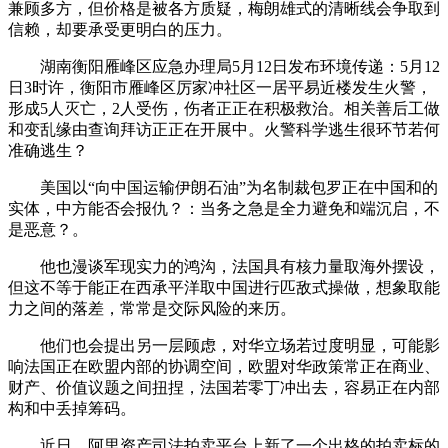
兼顾多方，但价格是被各方质疑，梅朗雄式的清晰线会争取到
信赖，却要承受更明白的压力。
湖南衡阳雁峰区应急办理局5月12日发布环境传递：5月12
日3时许，衡阳市雁峰区厉家冲社区一居平易近楼发生火警，
形成5人灭亡，2人受伤，伤者正正在积极救治。相关善后工做
和变乱缘由查询拜访正正在开展中。火警科学逃生很环节若何
准确逃生？
美国以“向中国运输伊朗石油”为名制裁包罗正在中国和的
实体，中方能否会报仇？：当务之急是全力避免和端沉启，不
是恶意？。
他也漫谈军现实力的鸿沟，法国具有核力量取海外摆设，
但这不等于能正在西承平洋取中国进行匹敌式操做，想象取能
力之间的落差，常常是交际风险的来历。
他们也会提出另一层顾虑，对华立场若过度明显，可能影
响法国正在欧盟内部的协调空间，欧盟对华政策常正在商业、
财产、价值议题之间扭捏，法国若零丁冲出去，容易正在内部
构和中丢掉筹码。
近日，阿里资产司法拍卖平台上新了一个出格的拍卖标的