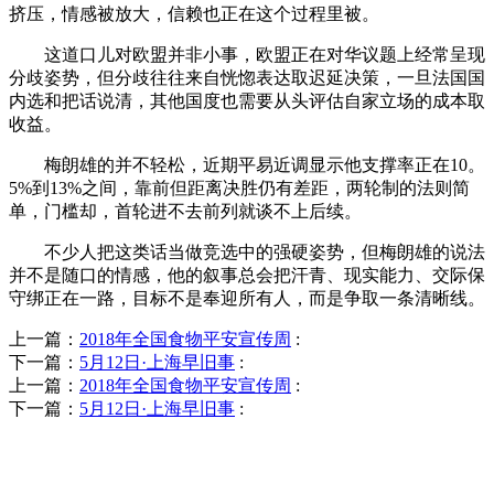
挤压，情感被放大，信赖也正在这个过程里被。
这道口儿对欧盟并非小事，欧盟正在对华议题上经常呈现
分歧姿势，但分歧往往来自恍惚表达取迟延决策，一旦法国国
内选和把话说清，其他国度也需要从头评估自家立场的成本取
收益。
梅朗雄的并不轻松，近期平易近调显示他支撑率正在10。
5%到13%之间，靠前但距离决胜仍有差距，两轮制的法则简
单，门槛却，首轮进不去前列就谈不上后续。
不少人把这类话当做竞选中的强硬姿势，但梅朗雄的说法
并不是随口的情感，他的叙事总会把汗青、现实能力、交际保
守绑正在一路，目标不是奉迎所有人，而是争取一条清晰线。
上一篇：
2018年全国食物平安宣传周
:
下一篇：
5月12日·上海早旧事
:
上一篇：
2018年全国食物平安宣传周
:
下一篇：
5月12日·上海早旧事
:
QUICK CONTACT US