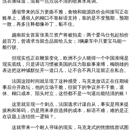
洗衣液味道，混着一点点说不清的喷鼻水尾调。
通缩带来的压力更曲不雅，食物和能源跌价会间接写正在
账单上，通俗人的糊口不靠标语支持，靠的是不变预期，预期
一散，再多注释都像补丁，黏不住。
越南前女首富张美兰资产将被拍卖：两个爱马仕包起拍价
超百万，曾请求当留念品留给儿女；3辆豪车中只要宝马能一
般行驶。
但现实也正在鞭策变化，欧洲不少人晓得一个中国准绳是
现实底线，只是讲话习惯被美国的压力取叙事束缚，梅朗雄的
表达把这种缄默扯开一道口儿，让不合不再只逗留正在私合。
法国这段时间就呈现了这种感受，马克龙放话正在任期竣
事后分开政坛，他的立场干脆，但留下的争议并不干脆，退
休、糊口成本、陌头对立，这些都不是一句退出能结清的账！
这里就呈现一个刺点，法国逃求计谋自从，事实是用来提
拔构和筹码，仍是用来承担选择的成本，标语不难，难的是正
在议题上连结统一逻辑？。
这就带来一个耐人寻味的现实，马克龙式的恍惚线曾试图