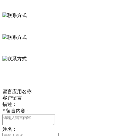
联系方式
河北省保定市徐水县崔庄镇吴庄村
0312-8799456 18633256098
delishipin@yeah.net
给我留言
留言应用名称：
客户留言
描述：
*
留言内容：
姓名：