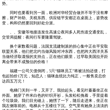
势。
同时也要看到另一面，欧洲对华经贸合做并不等于没有摩
擦，财产补助、关税东西、供应链平安都正在桌面上，姿势改
变，构和仍然要回到好处分派。
、、安徽等地接连发生高速公夜间多人死伤道交通变乱，
交管局提醒：夜间行车要隆重驾驶。
换个家数看问题，法国支流建制派的担心集中正在平安取
联盟关系，他们把北约当做风险对冲东西，也把跨大西洋关系
当做经济取谍报的支持点，正在他们眼里，过早取美国拉开距
离会带来不成预估的价格！
福建一公司欠债倒闭，5只“猫咪员工”将被法拍还债，打
包起拍价1万元，知恋人：猫咪血统比力纯正，一般售卖总价
达四五万元！
电梯门关到一半，又开了。我抬起头，看见叶蓁蓁坐正在
外面。她穿了件米白色的针织开衫，头发松松挽着，手里提着
个垃圾袋。我们目光碰上，她愣了一下，随后走进来，坐正在
我左侧靠前的。电梯从十五楼往下沉。空气里有她身上淡淡的