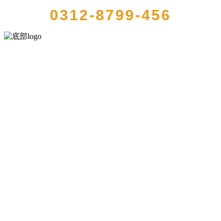
0312-8799-456
河北J9集团|国际站官网食品有限公司创建于1991年，是经省级注册的
大型农产品加工出口企业，注册资金2000万元，总资产1亿多元。公司
产品有速冻甜糯玉米，芦笋，青豆，草莓，花菜，青刀豆，混合菜，
胡萝卜等。
服务支持
关于我们
食品安全知识
食品安全资讯
联系我们