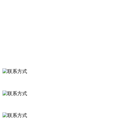
关于我们
食品安全知识
食品安全资讯
联系我们
联系方式
河北省保定市徐水县崔庄镇吴庄村
0312-8799456 18633256098
delishipin@yeah.net
给我留言