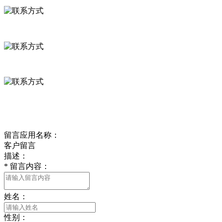
河北省保定市徐水县崔庄镇吴庄村
0312-8799456 18633256098
delishipin@yeah.net
给我留言
留言应用名称：
客户留言
描述：
*
留言内容：
姓名：
性别：