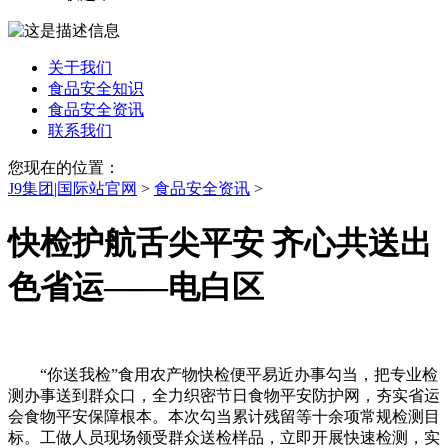
关于我们
食品安全知识
食品安全资讯
联系我们
您现在的位置：
J9集团|国际站官网
>
食品安全资讯
>
快检护航舌尖平安 齐心共送出
色省运——电白区
“你送我检”食用农产物快检便平易近办事勾当，把专业检
测办事送到群众口，全力织密节日食物平安防护网，夯实省运
会食物平安保障根本。本次勾当累计残留等十余项常规检测目
标。工做人员现场领受群众送检样品，立即开展快速检测，实