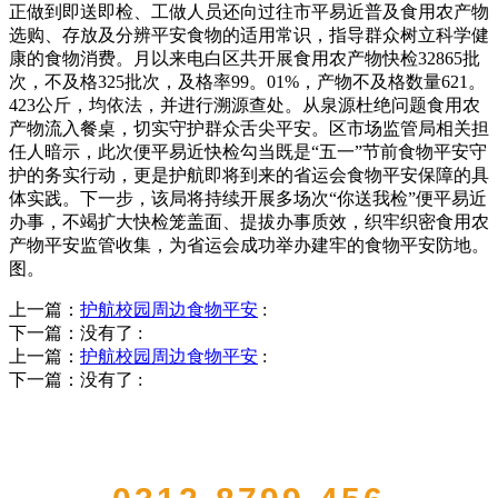
正做到即送即检、工做人员还向过往市平易近普及食用农产物
选购、存放及分辨平安食物的适用常识，指导群众树立科学健
康的食物消费。月以来电白区共开展食用农产物快检32865批
次，不及格325批次，及格率99。01%，产物不及格数量621。
423公斤，均依法，并进行溯源查处。从泉源杜绝问题食用农
产物流入餐桌，切实守护群众舌尖平安。区市场监管局相关担
任人暗示，此次便平易近快检勾当既是“五一”节前食物平安守
护的务实行动，更是护航即将到来的省运会食物平安保障的具
体实践。下一步，该局将持续开展多场次“你送我检”便平易近
办事，不竭扩大快检笼盖面、提拔办事质效，织牢织密食用农
产物平安监管收集，为省运会成功举办建牢的食物平安防地。
图。
上一篇：
护航校园周边食物平安
:
下一篇：没有了
:
上一篇：
护航校园周边食物平安
:
下一篇：没有了
:
QUICK CONTACT US