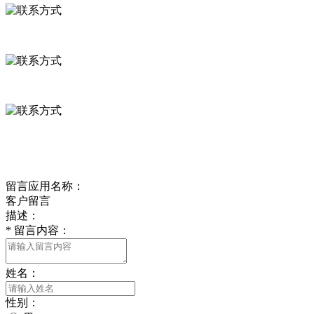
河北省保定市徐水县崔庄镇吴庄村
0312-8799456 18633256098
delishipin@yeah.net
给我留言
留言应用名称：
客户留言
描述：
*
留言内容：
姓名：
性别：