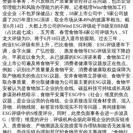
赞扬等事务，不只反映出产质量量管控存正在问题，也出企业
管理能力和风险办理能力的不脚。记者梳理Wind食物加工行
业企业（不包罗保健品）发觉，18家上市公司中，9家公司披
露了2025年度ESG演讲，取全市场从体49%的披露率相当。截
至6月14日，大都上市公司的Wind ESG评级处于B级至BBB级
（占比超七成），五芳斋、春雪食物等4家公司评级为A，ST
龙大评级为D。将于6月18日进入退市拾掇期。过去三年，、
肉业ESG评级有所上升，巴比食物、得利斯、ESG评级逐年下
调，金字火腿、广弘控股、、惠发食物等ESG评级呈现下降趋
向。平易近以食为天。从已披露的ESG演讲来看，食物加工行
业上市公司遍及将食物平安、消费者健康等议题放正在焦点。
例如，识别出产质量量及食物平安、消费者健康取权益保障为
取产物相关的焦点ESG议题。安井食物将立异驱动、食物平安
取办事质量、养分取健康做为公司最主要的ESG议题。食物平
安被认为是食物加工企业的生命线。碳益科技可持续成长高级
参谋孙梓然暗示，食物平安属于ESG中S（社会）维度的焦点
议题，是企业运营的合格线。企业若接连呈现食材变质、混入
异物、药物残留、标签宣传取现实不符等问题，将间接影响
ESG评级中的S维度评分。同时，此类负面事务会进一步波及
G（管理）维度的评分，评级机构会据此审视企业的供应链准
入、质查验收、产物溯源及应急措置等办理轨制能否无效落地
施行。而供应链办理则是守护食物平安的主要保障。“食物行