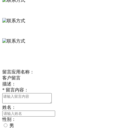
河北省保定市徐水县崔庄镇吴庄村
0312-8799456 18633256098
delishipin@yeah.net
给我留言
留言应用名称：
客户留言
描述：
*
留言内容：
姓名：
性别：
男