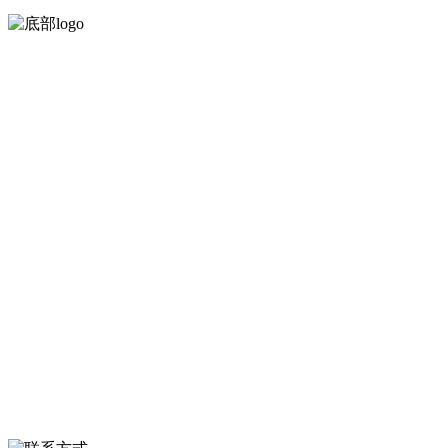
河北J9集团|国际站官网食品有限公司创建于1991年，是经省级注册的
大型农产品加工出口企业，注册资金2000万元，总资产1亿多元。公司
产品有速冻甜糯玉米，芦笋，青豆，草莓，花菜，青刀豆，混合菜，
胡萝卜等。
服务支持
关于我们
食品安全知识
食品安全资讯
联系我们
联系方式