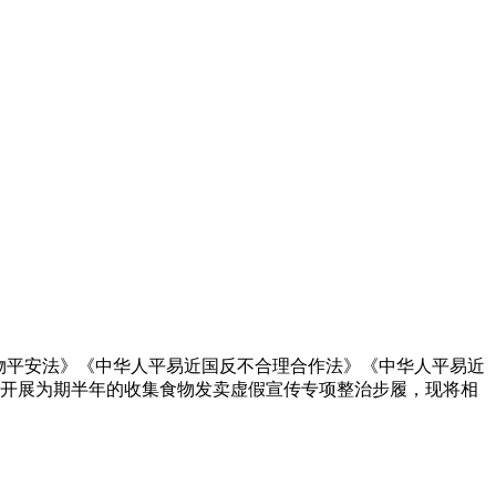
物平安法》《中华人平易近国反不合理合作法》《中华人平易近
起开展为期半年的收集食物发卖虚假宣传专项整治步履，现将相