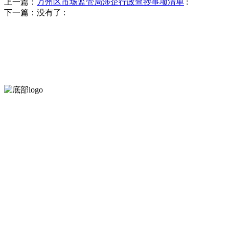
上一篇：
万州区市场监管局涉企行政查抄事项清单
:
下一篇：没有了
:
河北J9集团|国际站官网食品有限公司创建于1991年，是经省级注册
等。
服务支持
关于我们
食品安全知识
食品安全资讯