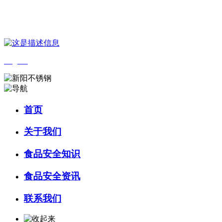
您好，欢迎来到 河北J9集团|国际站官网食品 官方网站！
English
首页
关于我们
食品安全知识
食品安全资讯
联系我们