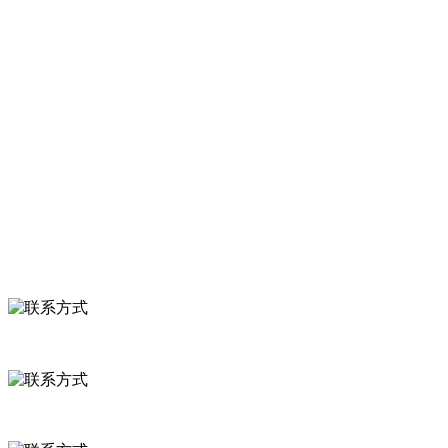
等。
服务支持
关于我们
食品安全知识
食品安全资讯
联系我们
联系方式
河北省保定市徐水县崔庄镇吴庄村
0312-8799456 18633256098