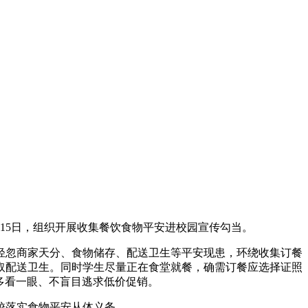
5日，组织开展收集餐饮食物平安进校园宣传勾当。
轻忽商家天分、食物储存、配送卫生等平安现患，环绕收集订餐
取配送卫生。同时学生尽量正在食堂就餐，确需订餐应选择证照
“多看一眼、不盲目逃求低价促销。
校落实食物平安从体义务。