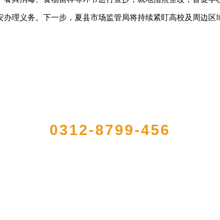
办理义务。下一步，夏县市场监管局将持续紧盯高校及周边区域
QUICK CONTACT US
0312-8799-456
的大型农产品加工出口企业，注册资金2000万元，总资产1亿多元。公司