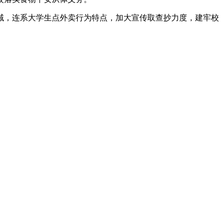
，连系大学生点外卖行为特点，加大宣传取查抄力度，建牢校
产品有速冻甜糯玉米，芦笋，青豆，草莓，花菜，青刀豆，混合菜，胡萝卜