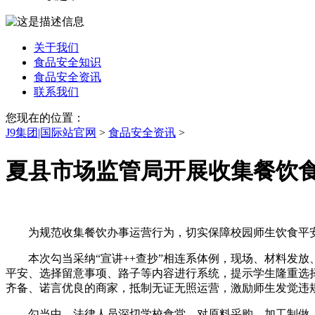
关于我们
食品安全知识
食品安全资讯
联系我们
您现在的位置：
J9集团|国际站官网
>
食品安全资讯
>
夏县市场监管局开展收集餐饮
为规范收集餐饮办事运营行为，切实保障校园师生饮食平安，
本次勾当采纳“宣讲++查抄”相连系体例，现场、材料发放
平安、选择留意事项、路子等内容进行系统，提示学生隆重选
齐备、诺言优良的商家，抵制无证无照运营，激励师生发觉违规
勾当中，法律人员深切学校食堂，对原料采购、加工制做、