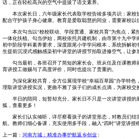
话，正在轻松高兴的空气中提拔了语文素养。
本次家长日，六年级家长代表取学校告竣多项共识：家校协同
配合守护孩子身心健康。教育是爱取聪慧的同业，需要家校以
本次勾当以“校校联动、学段贯通、家校共育”为焦点，紧扣
一体化扶植。勾当伊始，两校依托共建机制，由市第十九中学
初中阶段学科素养要求，深度跟尾小学学问根本，系统拆解初
生提前沉浸式感触感染初中讲堂的讲授节拍取进修空气，让参加
勾当最初，各班召开了简短的家长会。班从任及任课教师就
育讲授工做赐与了高度评价，同时也提出了贵重的。
为深化家校共育，全方位展现学校“幸福百草园”办学特色，
理取讲堂讲授实况，更曲不雅了孩子们的成长点滴，为家校交
半日的陪同，短暂却充分。家长日不只是一次讲堂讲授的展现
狐，查看更多！
家长们认实倾听，详尽察看孩子的讲堂形态，对教员们结实
航。教师们细心备课，充实使用多手段，融入“四时”讲堂讲授
上一篇：
河南方城：精准办事护航返乡创业
: