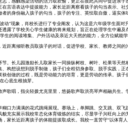
意志，感触感染活动的活力取欢愉，更正在彼此共同中促进亲子
正在言语表达中提拔能力，家长近距离察看孩子的勾当表示、社
做者的身份融入孩子的勾当，孩子的专注、英怯取自傲，逼实体
动”现象，肖校长进行了专业阐发，认为这是六年级学生面对升
还透露了学校关心学生健康的将来规划，旨正在处理学生中遍及
心学生的阅读堆集、户外活动及亲近大天然的能力，全方位赋能
距离倾听教员取孩子的对话，促进学校、家长、教师之间的沟
节。长儿园激励长儿取家长一同操纵树枝、树叶、松果等天然材
集、构想设想到脱手制做，孩子们全程切身参取、脱手实践，正
联袂创做的过程，既是劳动能力的培育，更是劳动的传承。孩子
正在心底生根抽芽。
声歌唱，指尖轻拨尤克里里，悠扬歌声取洪亮琴声相融共生。学
糊口力满满的花式跳绳展现。赛场上，单脚跳、交叉跳、双飞跳
风貌充实展示我校常态化体育锻炼的结实，尽显学子兴旺向上的
场，家长近距离孩子的体能提拔取成长。我校一直苦守“以体育人