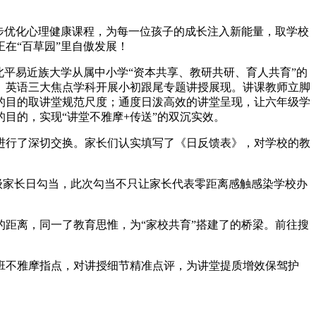
步优化心理健康课程，为每一位孩子的成长注入新能量，取学校
在“百草园”里自傲发展！
平易近族大学从属中小学“资本共享、教研共研、育人共育”的
、英语三大焦点学科开展小初跟尾专题讲授展现。讲课教师立脚
的目的取讲堂规范尺度；通度日泼高效的讲堂呈现，让六年级学
目的，实现“讲堂不雅摩+传送”的双沉实效。
行了深切交换。家长们认实填写了《日反馈表》，对学校的教
级家长日勾当，此次勾当不只让家长代表零距离感触感染学校办
距离，同一了教育思惟，为“家校共育”搭建了的桥梁。前往搜
不雅摩指点，对讲授细节精准点评，为讲堂提质增效保驾护