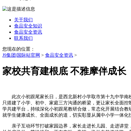
关于我们
食品安全知识
食品安全资讯
联系我们
您现在的位置：
J9集团|国际站官网
>
食品安全资讯
>
家校共育建根底 不雅摩伴成长
此次小初跟尾家长日，是西北新村小学取市第十九中学南校
只搭建了小学、初中、家庭三方沟通的桥梁，更让家长全面控
学共建平台，持续深化小初跟尾教研合做，常态化开展结合教
就学生健康成长、全面成长的道，切实彰显从属中小学一体化
亲子互动环节打破家园边界，家长走进长儿园、走进讲堂，