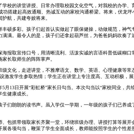
学校的讲堂讲授、日常办理取校园文化空气，对我校的办学、育
，成功搭建起高效通顺、热诚互动的家校沟通桥梁。将来，伏龙
驾护航，共建夸姣将来。
丰硕多彩。孩子们起首认实做起了眼保健操，动做规范，神气专
力满满。最令人的是，孩子们还拿起葫芦丝，为爸爸妈妈吹奏了
海报取宣传口号，用清晰流利、活泼实诚的言语科普低碳糊口常
场家长取师生的阵阵掌声。
文化，走进讲堂，不雅摩语文、数学、英语、心理健康等常态
创设激发学生参取热情；学生正在讲堂上专注度高、互动积极，
5月13日开展“彩虹桥”家长日勾当。本次勾当以“家校同业，共
学生健康成长。
子们朗朗的读书声。虽入学仅一学期，一年级的孩子们已养成了
、包抓带领取家长齐聚一堂，环绕班级办理、讲授打算等展开会
开展各项勾当，鞭策了学生全面成长，教师能按照学生的个性差