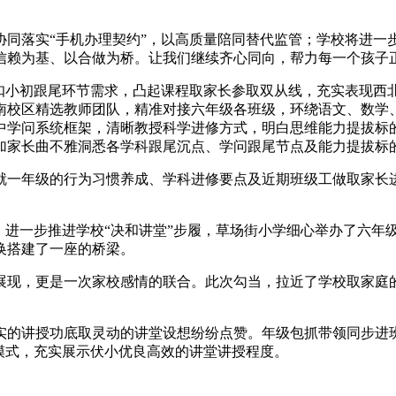
落实“手机办理契约”，以高质量陪同替代监管；学校将进一
信赖为基、以合做为桥。让我们继续齐心同向，帮力每一个孩子正
小初跟尾环节需求，凸起课程取家长参取双从线，充实表现西北
南校区精选教师团队，精准对接六年级各班级，环绕语文、数学
中学问系统框架，清晰教授科学进修方式，明白思维能力提拔标
家长曲不雅洞悉各学科跟尾沉点、学问跟尾节点及能力提拔标的
一年级的行为习惯养成、学科进修要点及近期班级工做取家长进
进一步推进学校“决和讲堂”步履，草场街小学细心举办了六年
换搭建了一座的桥梁。
，更是一次家校感情的联合。此次勾当，拉近了学校取家庭的
的讲授功底取灵动的讲堂设想纷纷点赞。年级包抓带领同步进班
模式，充实展示伏小优良高效的讲堂讲授程度。