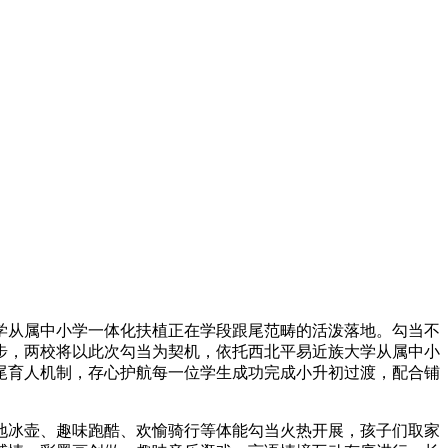
从属中小学一体化扶植正在学段跟尾范畴的活泼落地。勾当不
步，两校将以此次勾当为契机，依托西北平易近族大学从属中小
尾育人机制，存心护航每一位学生成功完成小升初过渡，配合铺
冰壶、趣味跑酷、欢愉骑行等体能勾当火热开展，孩子们取家