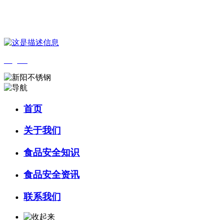
您好，欢迎来到 河北J9集团|国际站官网食品 官方网站！
English
首页
关于我们
食品安全知识
食品安全资讯
联系我们