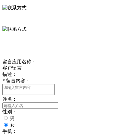
0312-8799456 18633256098
delishipin@yeah.net
给我留言
留言应用名称：
客户留言
描述：
*
留言内容：
姓名：
性别：
男
女
手机：