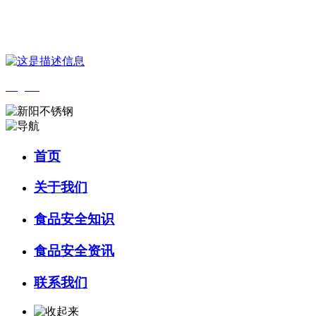
您好，欢迎来到 河北J9集团|国际站官网食品 官方网站！
English
首页
关于我们
食品安全知识
食品安全资讯
联系我们