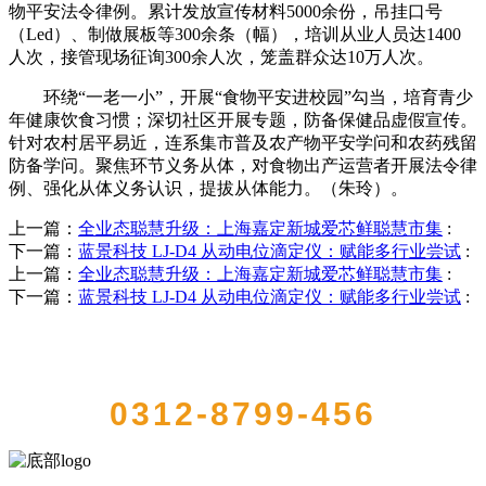
物平安法令律例。累计发放宣传材料5000余份，吊挂口号
（Led）、制做展板等300余条（幅），培训从业人员达1400
人次，接管现场征询300余人次，笼盖群众达10万人次。
环绕“一老一小”，开展“食物平安进校园”勾当，培育青少
年健康饮食习惯；深切社区开展专题，防备保健品虚假宣传。
针对农村居平易近，连系集市普及农产物平安学问和农药残留
防备学问。聚焦环节义务从体，对食物出产运营者开展法令律
例、强化从体义务认识，提拔从体能力。（朱玲）。
上一篇：
全业态聪慧升级：上海嘉定新城爱芯鲜聪慧市集
:
下一篇：
蓝景科技 LJ-D4 从动电位滴定仪：赋能多行业尝试
:
上一篇：
全业态聪慧升级：上海嘉定新城爱芯鲜聪慧市集
:
下一篇：
蓝景科技 LJ-D4 从动电位滴定仪：赋能多行业尝试
:
QUICK CONTACT US
0312-8799-456