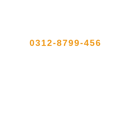
QUICK CONTACT US
0312-8799-456
的大型农产品加工出口企业，注册资金2000万元，总资产1亿多元。公司