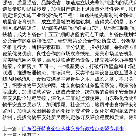
强省、质量强省、品牌强省，加速建立以先辈制制业为的现代
链质量联动提拔步履，加强财产链上下逛质量分歧性管控，扶
确定深切实施工业经济“头号工程”，加速扶植先辈制制业强
质量官培育机制，成立质量融资增信轨制。值得关心的是，多
制区域品牌矩阵。从“皖美品牌”到“好品山东”，从“浙江制制
扶植，成为各省份“十五五”期间攻坚的沉点工做。各省份规划纲
公允合作的各类和做法”，研究鞭策公允合作处所立法，分析整
济推进行为，断根要素获取、天分认定、投标投标、采购等方
鞭策优良优价、良性合作的市场次序扶植。完美市场监管机制
完美物流园区功能，高尺度联通市场设备，建立数字化办事监
施策，全面落实“五同一、一”根基要求，打破行政壁垒和市
联通，推进畅通物流、市场消息、买卖平台等设备互联互通和法
畴内顺畅流动。食物安满是平易近生之本、成长之基，不只关
照，织密食物平安防护网。建立食物全链条监管系统，鞭策食
等业态，加强聪慧监管，建成跨部分、跨范畴的食物平安全链
平安风险全过程管控，深化人工智能监管使用。山东强化食物
物平安查抄员步队，加刑跟尾、社会共治，峻厉冲击食物平安
监测，加强从农田到餐桌的食物平安监管，深化沉点问题农产
轨制，提拔食物平安处所尺度制定修订及评价程度和质量。鞭策食
上一篇：
广东召开特食企业从体义务行政指点会暨专项步
:
下一篇：没有了
: