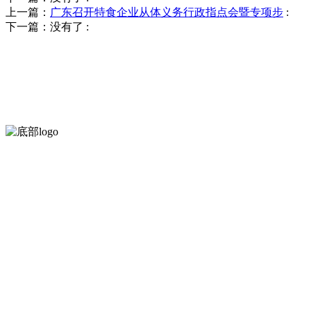
上一篇：
广东召开特食企业从体义务行政指点会暨专项步
:
下一篇：没有了
:
河北J9集团|国际站官网食品有限公司创建于1991年，是经省级注册
等。
服务支持
关于我们
食品安全知识
食品安全资讯