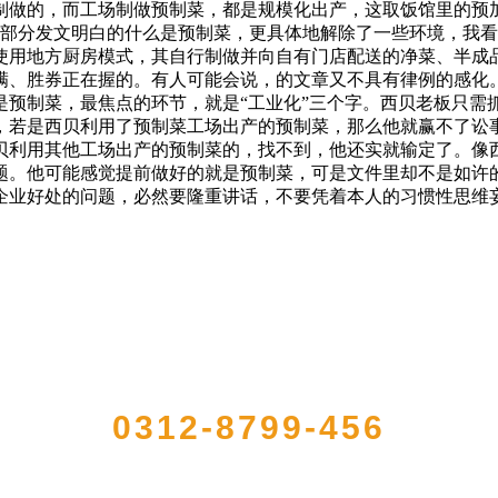
制做的，而工场制做预制菜，都是规模化出产，这取饭馆里的预
6部分发文明白的什么是预制菜，更具体地解除了一些环境，我
使用地方厨房模式，其自行制做并向自有门店配送的净菜、半成
满、胜券正在握的。有人可能会说，的文章又不具有律例的感化。
是预制菜，最焦点的环节，就是“工业化”三个字。西贝老板只需
，若是西贝利用了预制菜工场出产的预制菜，那么他就赢不了讼
贝利用其他工场出产的预制菜的，找不到，他还实就输定了。像
题。他可能感觉提前做好的就是预制菜，可是文件里却不是如许的
企业好处的问题，必然要隆重讲话，不要凭着本人的习惯性思维
QUICK CONTACT US
0312-8799-456