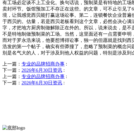
有工场必定谈不上工业化。换句话说，预制菜是有特地的工场
卖封环节。饭馆预加工不存正在这些。的文章，可不止引见了
境，让我感觉西贝能打赢这场讼事。第二，连锁餐饮企业普遍
于西贝的。估量，若是西贝老板看到这个文章，必然会决心满
字，才把地方厨房制做解除正在外的。所以，说来说去，是不
不是特地制做预制菜的工场。当然，这里面还有一点需要申明
而对于罗永浩来说，他要想博得讼事，独一的但愿就是找到西
浩发的第一个帖子，确实有些莽撞了，忽略了预制菜的概念问
别是名气大的人，对于涉及到他人权益的问题，特别是涉及到
上一篇：
专业的品牌招商办事
:
下一篇：
2026年6月30日资讯
:
上一篇：
专业的品牌招商办事
:
下一篇：
2026年6月30日资讯
: