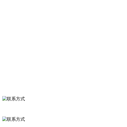
河北J9集团|国际站官网食品有限公司创建于1991年，是经省级注册
等。
服务支持
关于我们
食品安全知识
食品安全资讯
联系我们
联系方式
河北省保定市徐水县崔庄镇吴庄村