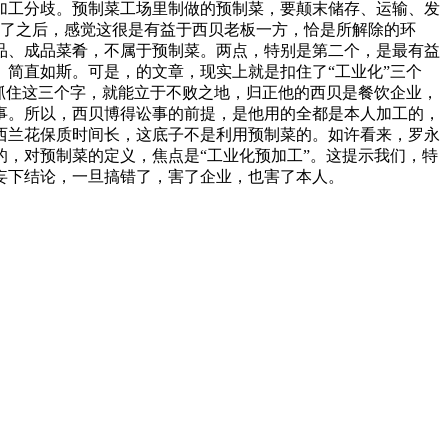
加工分歧。预制菜工场里制做的预制菜，要颠末储存、运输、发
看了之后，感觉这很是有益于西贝老板一方，恰是所解除的环
品、成品菜肴，不属于预制菜。两点，特别是第二个，是最有益
简直如斯。可是，的文章，现实上就是扣住了“工业化”三个
抓住这三个字，就能立于不败之地，归正他的西贝是餐饮企业，
事。所以，西贝博得讼事的前提，是他用的全都是本人加工的，
西兰花保质时间长，这底子不是利用预制菜的。如许看来，罗永
，对预制菜的定义，焦点是“工业化预加工”。这提示我们，特
妄下结论，一旦搞错了，害了企业，也害了本人。