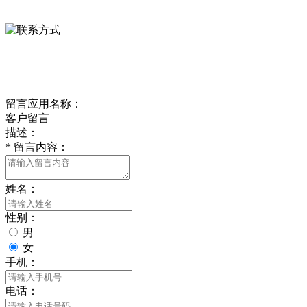
0312-8799456 18633256098
delishipin@yeah.net
给我留言
留言应用名称：
客户留言
描述：
*
留言内容：
姓名：
性别：
男
女
手机：
电话：