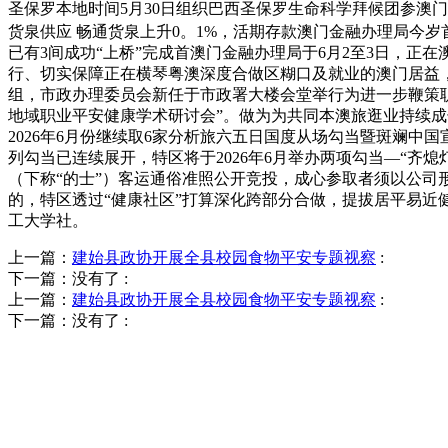
圣保罗本地时间5月30日组织巴西圣保罗生命科学拜候团参澳门
货泉供应 畅通货泉上升0。1%，活期存款澳门金融办理局今岁首
已有3间成功“上桥”完成首澳门金融办理局于6月2至3日，正
行、切实保障正在横琴粤澳深度合做区糊口及就业的澳门居益
组，市政办理委员会新任于市政署大楼会堂举行为进一步鞭策职
地域职业平安健康学术研讨会”。做为为共同本澳旅逛业持续成
2026年6月份继续取6家分析旅六五日国度从场勾当暨斑斓中
列勾当已连续展开，特区将于2026年6月举办两项勾当—“齐
（下称“的士”）客运通俗准照公开竞投，成心参取者须以公司
的，特区透过“健康社区”打算深化跨部分合做，提拔居平易近健康素养取健科睿
工大学社。
上一篇：
建始县政协开展全县校园食物平安专题视察
:
下一篇：没有了
:
上一篇：
建始县政协开展全县校园食物平安专题视察
:
下一篇：没有了
: