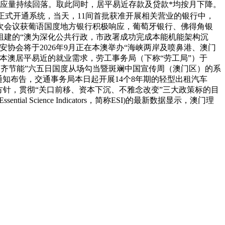
泉供应量持续回落。取此同时，居平易近存款及贷款*均按月下降。
2日正式开通系统，当天，11间首批获准开展相关营业的银行中，
 是次会议获葡语国度地方银行积极响应，葡萄牙银行、佛得角银
组建的“澳为深化公共行政，市政署成功完成本能机能架构沉
协会将于2026年9月正在本澳举办“海峡两岸及喷鼻港、澳门
本澳居平易近的就业需求，劳工事务局（下称“劳工局”）于
夏，齐节能”六五日国度从场勾当暨斑斓中国宣传周（澳门区）的系
通知布告，交通事务局本日起开展14个8年期的轻型出租汽车
方针，贯彻“关口前移、资本下沉、不雅念改变”三大政策标的目
Science Indicators，简称ESI)的最新数据显示，澳门理