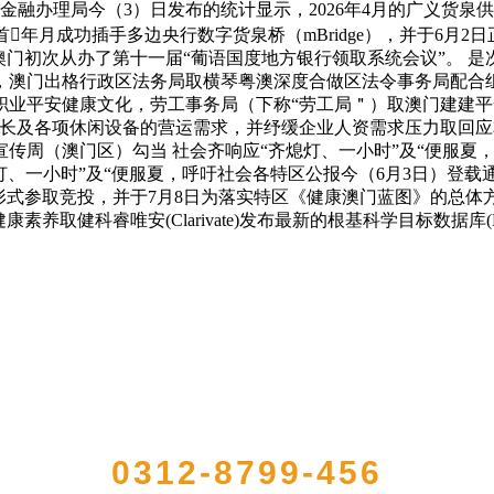
金融办理局今（3）日发布的统计显示，2026年4月的广义货
年月成功插手多边央行数字货泉桥（mBridge），并于6月
在澳门初次从办了第十一届“葡语国度地方银行领取系统会议”。
，澳门出格行政区法务局取横琴粤澳深度合做区法令事务局配合
业平安健康文化，劳工事务局（下称“劳工局＂）取澳门建建平安
长及各项休闲设备的营运需求，并纾缓企业人资需求压力取回应
国宣传周（澳门区）勾当 社会齐响应“齐熄灯、一小时”及“便服
熄灯、一小时”及“便服夏，呼吁社会各特区公报今（6月3日）登载
形式参取竞投，并于7月8日为落实特区《健康澳门蓝图》的总体
唯安(Clarivate)发布最新的根基科学目标数据库(Essential 
QUICK CONTACT US
0312-8799-456