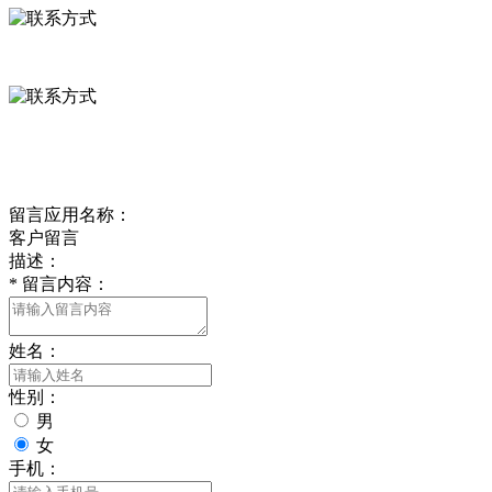
0312-8799456 18633256098
delishipin@yeah.net
给我留言
留言应用名称：
客户留言
描述：
*
留言内容：
姓名：
性别：
男
女
手机：