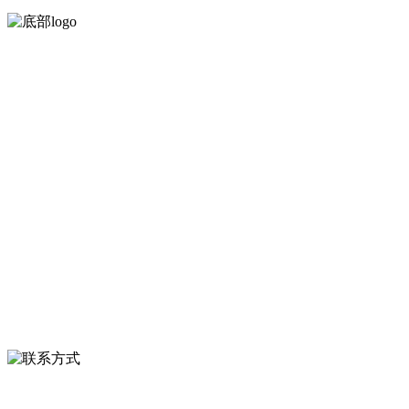
河北J9集团|国际站官网食品有限公司创建于1991年，是经省级注册
等。
服务支持
关于我们
食品安全知识
食品安全资讯
联系我们
联系方式
河北省保定市徐水县崔庄镇吴庄村