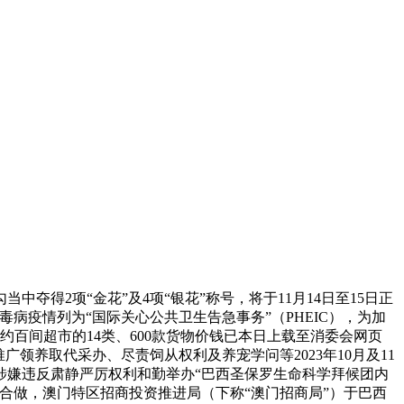
2项“金花”及4项“银花”称号，将于11月14日至15日正
疫情列为“国际关心公共卫生告急事务”（PHEIC），为加
百间超市的14类、600款货物价钱已本日上载至消委会网页
领养取代采办、尽责饲从权利及养宠学问等2023年10月及11
涉嫌违反肃静严厉权利和勤举办“巴西圣保罗生命科学拜候团内
取合做，澳门特区招商投资推进局（下称“澳门招商局”）于巴西