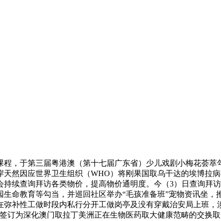
于第三届粤港澳（第十七届广东省）少儿戏剧小梅花荟萃勾当中夺得
天然因应世界卫生组织（WHO）将刚果国取乌干达的埃博拉病毒病
持续查询拜访各类物价，提高物价通明度。今（3）日查询拜访约
命教育等勾当，并巡回社区举办“毛孩准备班”宠物资讯坐，推广
在弥补性工做时段内私行分开工做岗亭及没有穿戴治安局上班，
项目签订为深化澳门取拉丁美洲正在生物医药取大健康范畴的交换