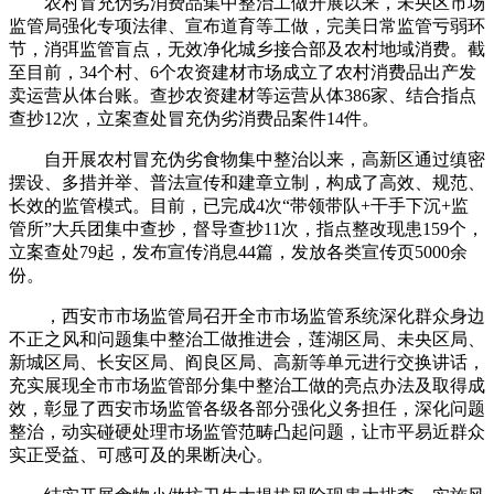
农村冒充伪劣消费品集中整治工做开展以来，未央区市场
监管局强化专项法律、宣布道育等工做，完美日常监管亏弱环
节，消弭监管盲点，无效净化城乡接合部及农村地域消费。截
至目前，34个村、6个农资建材市场成立了农村消费品出产发
卖运营从体台账。查抄农资建材等运营从体386家、结合指点
查抄12次，立案查处冒充伪劣消费品案件14件。
自开展农村冒充伪劣食物集中整治以来，高新区通过缜密
摆设、多措并举、普法宣传和建章立制，构成了高效、规范、
长效的监管模式。目前，已完成4次“带领带队+干手下沉+监
管所”大兵团集中查抄，督导查抄11次，指点整改现患159个，
立案查处79起，发布宣传消息44篇，发放各类宣传页5000余
份。
，西安市市场监管局召开全市市场监管系统深化群众身边
不正之风和问题集中整治工做推进会，莲湖区局、未央区局、
新城区局、长安区局、阎良区局、高新等单元进行交换讲话，
充实展现全市市场监管部分集中整治工做的亮点办法及取得成
效，彰显了西安市场监管各级各部分强化义务担任，深化问题
整治，动实碰硬处理市场监管范畴凸起问题，让市平易近群众
实正受益、可感可及的果断决心。