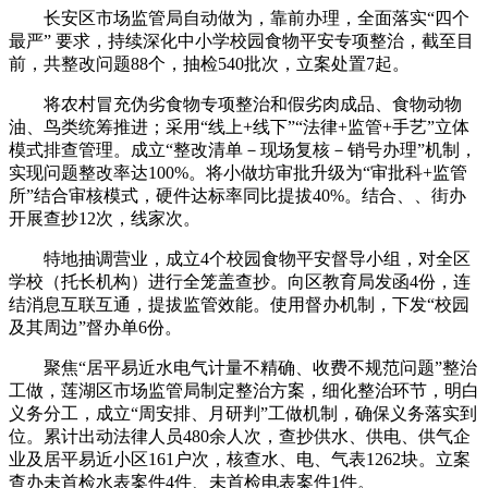
长安区市场监管局自动做为，靠前办理，全面落实“四个
最严” 要求，持续深化中小学校园食物平安专项整治，截至目
前，共整改问题88个，抽检540批次，立案处置7起。
将农村冒充伪劣食物专项整治和假劣肉成品、食物动物
油、鸟类统筹推进；采用“线上+线下”“法律+监管+手艺”立体
模式排查管理。成立“整改清单－现场复核－销号办理”机制，
实现问题整改率达100%。将小做坊审批升级为“审批科+监管
所”结合审核模式，硬件达标率同比提拔40%。结合、、街办
开展查抄12次，线家次。
特地抽调营业，成立4个校园食物平安督导小组，对全区
学校（托长机构）进行全笼盖查抄。向区教育局发函4份，连
结消息互联互通，提拔监管效能。使用督办机制，下发“校园
及其周边”督办单6份。
聚焦“居平易近水电气计量不精确、收费不规范问题”整治
工做，莲湖区市场监管局制定整治方案，细化整治环节，明白
义务分工，成立“周安排、月研判”工做机制，确保义务落实到
位。累计出动法律人员480余人次，查抄供水、供电、供气企
业及居平易近小区161户次，核查水、电、气表1262块。立案
查办未首检水表案件4件、未首检电表案件1件。