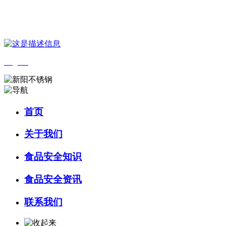
您好，欢迎来到 河北J9集团|国际站官网食品 官方网站！
English
首页
关于我们
食品安全知识
食品安全资讯
联系我们