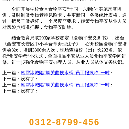
全面开展学校食堂食物平安“十同一六到位”实施尺度培
训，及时制做食物管控风险卡，并更新同一各类统计表格，通
过一把尺子做标杆，一个尺度严要求，鞭策食物平安从业人员
对风险点精准把握，食物平安防地。
结合教育局取293家学校签定《食物平安义务书》，出台
《西安市长安区中小学食堂办理法子》，召开校园食物平安培
训会3次，培训3300余人次，现场查核校（园）长293名。依
托“食安学考”小法式，全面推品平安从业人员食物平安学问进
修。进一步强化食物平安办理人员、从业人员从体义务认识。
上一篇：
蜜雪冰城陷“脚关曲饮水桶”员工报歉称“一时
:
下一篇：没有了
:
上一篇：
蜜雪冰城陷“脚关曲饮水桶”员工报歉称“一时
:
下一篇：没有了
:
QUICK CONTACT US
0312-8799-456