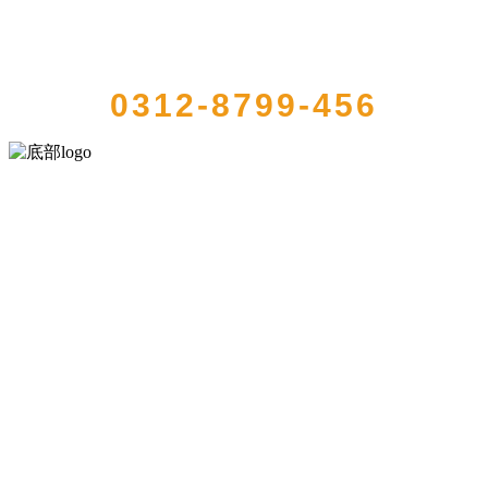
QUICK CONTACT US
0312-8799-456
河北J9集团|国际站官网食品有限公司创建于1991年，是经省级注册的
大型农产品加工出口企业，注册资金2000万元，总资产1亿多元。公司
产品有速冻甜糯玉米，芦笋，青豆，草莓，花菜，青刀豆，混合菜，
胡萝卜等。
服务支持
关于我们
食品安全知识
食品安全资讯