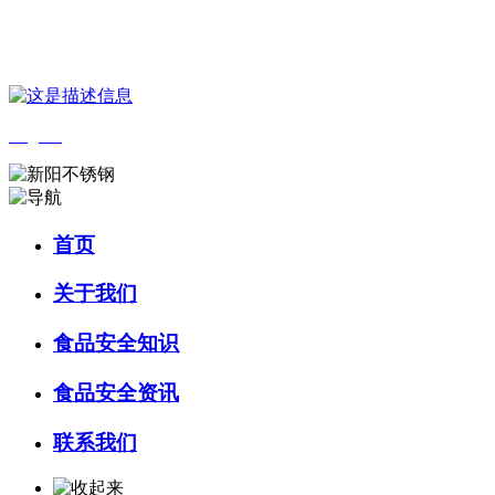
您好，欢迎来到 河北J9集团|国际站官网食品 官方网站！
English
首页
关于我们
食品安全知识
食品安全资讯
联系我们