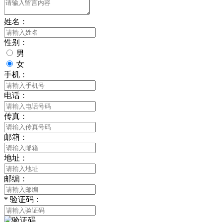
姓名：
性别：
男
女
手机：
电话：
传真：
邮箱：
地址：
邮编：
*
验证码：