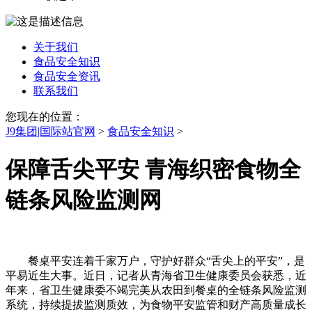
关于我们
食品安全知识
食品安全资讯
联系我们
您现在的位置：
J9集团|国际站官网
>
食品安全知识
>
保障舌尖平安 青海织密食物全
链条风险监测网
餐桌平安连着千家万户，守护好群众“舌尖上的平安”，是
平易近生大事。近日，记者从青海省卫生健康委员会获悉，近
年来，省卫生健康委不竭完美从农田到餐桌的全链条风险监测
系统，持续提拔监测质效，为食物平安监管和财产高质量成长