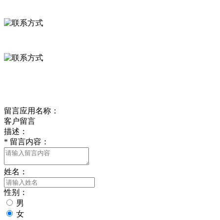
河北省保定市徐水县崔庄镇吴庄村
0312-8799456 18633256098
delishipin@yeah.net
给我留言
留言应用名称：
客户留言
描述：
*
留言内容：
姓名：
性别：
男
女