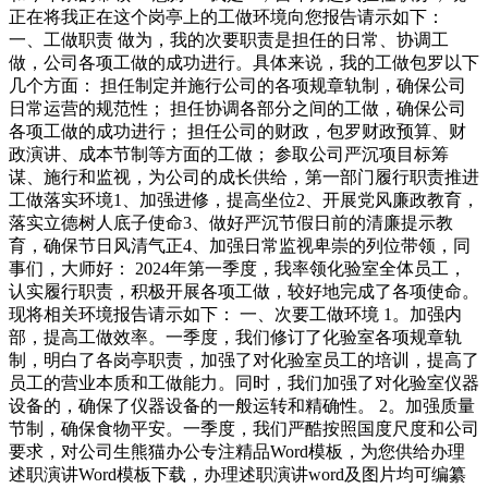
正在将我正在这个岗亭上的工做环境向您报告请示如下：
一、工做职责 做为，我的次要职责是担任的日常、协调工
做，公司各项工做的成功进行。具体来说，我的工做包罗以下
几个方面： 担任制定并施行公司的各项规章轨制，确保公司
日常运营的规范性； 担任协调各部分之间的工做，确保公司
各项工做的成功进行； 担任公司的财政，包罗财政预算、财
政演讲、成本节制等方面的工做； 参取公司严沉项目标筹
谋、施行和监视，为公司的成长供给，第一部门履行职责推进
工做落实环境1、加强进修，提高坐位2、开展党风廉政教育，
落实立德树人底子使命3、做好严沉节假日前的清廉提示教
育，确保节日风清气正4、加强日常监视卑崇的列位带领，同
事们，大师好： 2024年第一季度，我率领化验室全体员工，
认实履行职责，积极开展各项工做，较好地完成了各项使命。
现将相关环境报告请示如下： 一、次要工做环境 1。加强内
部，提高工做效率。一季度，我们修订了化验室各项规章轨
制，明白了各岗亭职责，加强了对化验室员工的培训，提高了
员工的营业本质和工做能力。同时，我们加强了对化验室仪器
设备的，确保了仪器设备的一般运转和精确性。 2。加强质量
节制，确保食物平安。一季度，我们严酷按照国度尺度和公司
要求，对公司生熊猫办公专注精品Word模板，为您供给办理
述职演讲Word模板下载，办理述职演讲word及图片均可编纂