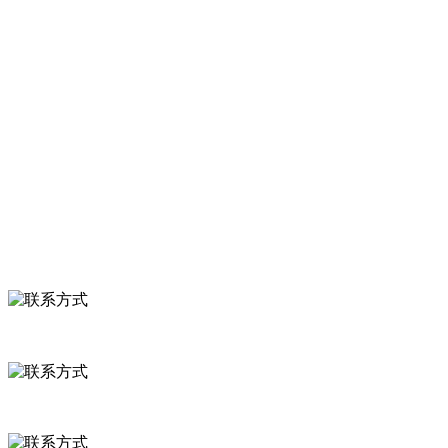
服务支持
关于我们
食品安全知识
食品安全资讯
联系我们
联系方式
河北省保定市徐水县崔庄镇吴庄村
0312-8799456 18633256098