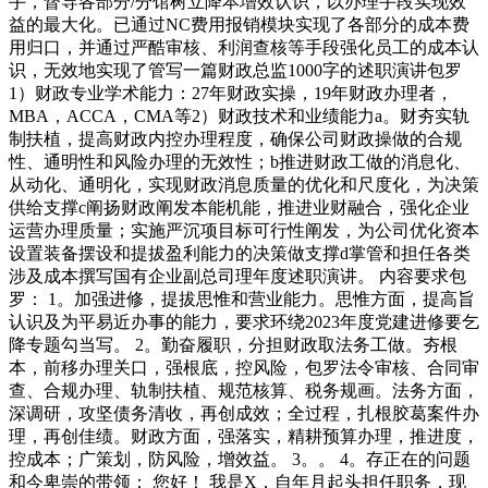
手，督导各部分/分馆树立降本增效认识，以办理手段实现效
益的最大化。已通过NC费用报销模块实现了各部分的成本费
用归口，并通过严酷审核、利润查核等手段强化员工的成本认
识，无效地实现了管写一篇财政总监1000字的述职演讲包罗
1）财政专业学术能力：27年财政实操，19年财政办理者，
MBA，ACCA，CMA等2）财政技术和业绩能力a。财夯实轨
制扶植，提高财政内控办理程度，确保公司财政操做的合规
性、通明性和风险办理的无效性；b推进财政工做的消息化、
从动化、通明化，实现财政消息质量的优化和尺度化，为决策
供给支撑c阐扬财政阐发本能机能，推进业财融合，强化企业
运营办理质量；实施严沉项目标可行性阐发，为公司优化资本
设置装备摆设和提拔盈利能力的决策做支撑d掌管和担任各类
涉及成本撰写国有企业副总司理年度述职演讲。 内容要求包
罗： 1。加强进修，提拔思惟和营业能力。思惟方面，提高旨
认识及为平易近办事的能力，要求环绕2023年度党建进修要乞
降专题勾当写。 2。勤奋履职，分担财政取法务工做。夯根
本，前移办理关口，强根底，控风险，包罗法令审核、合同审
查、合规办理、轨制扶植、规范核算、税务规画。法务方面，
深调研，攻坚债务清收，再创成效；全过程，扎根胶葛案件办
理，再创佳绩。财政方面，强落实，精耕预算办理，推进度，
控成本；广策划，防风险，增效益。 3。。 4。存正在的问题
和今卑崇的带领： 您好！ 我是X，自年月起头担任职务，现