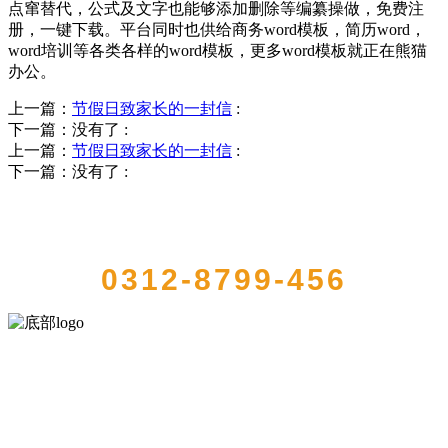
点窜替代，公式及文字也能够添加删除等编纂操做，免费注
册，一键下载。平台同时也供给商务word模板，简历word，
word培训等各类各样的word模板，更多word模板就正在熊猫
办公。
上一篇：
节假日致家长的一封信
:
下一篇：没有了
:
上一篇：
节假日致家长的一封信
:
下一篇：没有了
:
QUICK CONTACT US
0312-8799-456
河北J9集团|国际站官网食品有限公司创建于1991年，是经省级注册的
大型农产品加工出口企业，注册资金2000万元，总资产1亿多元。公司
产品有速冻甜糯玉米，芦笋，青豆，草莓，花菜，青刀豆，混合菜，
胡萝卜等。