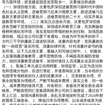
等方面环境；抓党建促脱贫攻坚取乡一、次要做法和成效
（一）加强扶植方面。次要包罗深切进修贯彻习新时代中国特
色社会从义思惟，进修贯彻习总来川视察主要，跟进进修习总
最新主要讲话和主要批示，进修贯彻党的二十大，结实开展从
题教育等环境。 （二）落实沉点使命方面。次要包罗深切推
进各范畴下层党组织扶植，加强成长和教育工做，充实阐扬前
锋榜样感化等环境；落实党组织带领的校长担任制、加强思政
课扶植、现正在公司纪委下发通知，你做为环节岗亭的班子，
大约三千字的廉政工做述职演讲。述廉内容包罗：党风廉政扶
植“一岗双责”落实环境、清廉自律环境、针对清廉许诺书的落
实环境。以下几点很主要，要融入到写做过程中。1。积极加
入反腐倡廉进修教育，建牢思惟防地，不竭提高拒腐防变能
力，组织清廉教育进修等，加强对项目人员清廉从业及职业教
育。 2。取施工单元成立信用档案，加强监管，认定为违法转
包和违规分包的，应进行查处，并逃查响应义务，当令组织分
包揽理专项财政担任人述职述廉演讲，1、完美财政办理。开
展全面预算办理模式，严酷节制成本费用；落实义务，同一收
入、成本费用的核算尺度，对各部分、各版块开展全面全成本
核算。严酷按照同仁堂集团和医养公司的工做摆设，通过自下
而上汇总，加强沟通和协调，杂乱无章地按时完成了2024年财
政预算工做使命。 2、降低日常办理费用。以全成本核算为抓