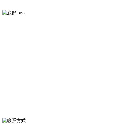
河北J9集团|国际站官网食品有限公司创建于1991年，是经省级注册
等。
服务支持
关于我们
食品安全知识
食品安全资讯
联系我们
联系方式