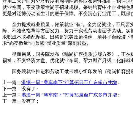
守用工大户面对分歧程度的周期性调整取布局性挑和，稳住这
就业空间，不变政策性岗亭招录规模。采纳培育中小企业特色
更是对泛博劳动者生计的底子保障。不变沉点行业用工，既保
全力提拔就业质量，鞭策就业“有”。全力促就业，不只要实
障、不雅念指导等方面发力，努力于实现劳动者面子劳动。实施
求职成本取婚配摩擦。出格是完美政策律例，填补平台经济下
求“岗亭数量”向兼顾“就业质量”深刻转型。
显而易见，国务院发布《稳岗扩容提质步履方案》，正在稳
福祉，不变经济大盘、优化就业布局、帮力财产升级，化解就
国务院就业推进和劳动工做带领小组印发的《稳岗扩容提质步
上一篇：
港澳一周 “粤车南下”打算拓展至广东多市并增
:
下一篇：没有了
:
上一篇：
港澳一周 “粤车南下”打算拓展至广东多市并增
:
下一篇：没有了
: