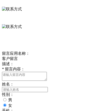
河北省保定市徐水县崔庄镇吴庄村
0312-8799456 18633256098
delishipin@yeah.net
给我留言
留言应用名称：
客户留言
描述：
*
留言内容：
姓名：
性别：
男
女
手机：