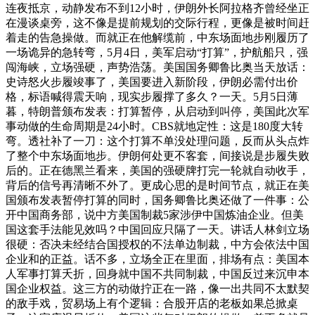
连夜抵京，动静发布不到12小时，伊朗外长阿拉格齐曾经坐正
在漫谈桌旁，这不像是提前规划的交际行程，更像是被时间赶
着走的告急操做。而就正在他解缆前，中东场面地步刚履历了
一场诡异的急转弯，5月4日，美军启动“打算”，护航船只，强
闯海峡，立场强硬，声势浩荡。美国国务卿鲁比奥当天放话：
史诗怒火步履竣事了，美国要进入新阶段，伊朗必需付出价
格，标语喊得震天响，现实步履撑了多久？一天。5月5日薄
暮，特朗普颁布发表：打算暂停，从启动到叫停，美国此次军
事动做的生命周期是24小时。CBS就地定性：这是180度大转
弯。透社补了一刀：这个打算不单没处理问题，反而从头点炸
了整个中东场面地步。伊朗何处更不客套，间接说是步履失败
后的。正在德黑兰看来，美国的强硬牌打完一轮就自动收手，
背后的信号再清晰不外了。更成心思的是时间节点，就正在美
国颁布发表暂停打算的同时，国务卿鲁比奥还做了一件事：公
开中国商务部，说中方美国制裁5家涉伊中国炼油企业。但美
国这套手法能见效吗？中国回应只隔了一天。讲话人林剑立场
很硬：否决未经结合国授权的不法单边制裁，中方会依法中国
企业和的正益。话不多，立场全正在里面，排场有点：美国本
人军事打算夭折，回身就中国不共同制裁，中国反过来沉申本
国企业权益。这三方的动做拧正在一路，像一出共同不太默契
的敌手戏，贸易场上有个逻辑：合股开店的老板如果总掀桌