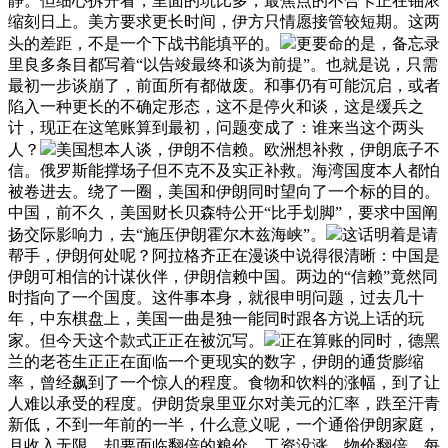
静。但细心拆开看，里面的坑比多，最焦点的不合卡正在铀浓
缩刻日上。美方要求更长时间，伊方只情愿接管较短期。这两
头的差距，不是一个下战书能填平的。
更要命的是，备忘录
里良多条目都写着“以告竣最终和谈为前提”。也就是说，只需
最初一步谈崩了，前面所有都做废。和事仍有可能沉启，或者
陷入一种更长的不确定形态，这不是停火和谈，这是缓兵之
计，现正在这笔账算到最初，问题变成了：谁来当这个两头
人？
美国想本人谈，伊朗不信赖。欧洲想补救，伊朗底子不
信。俄罗斯能撑场子但不克不及实正补救。海湾国度本人都怕
被卷进去。绕了一圈，美国和伊朗同时望向了一个标的目的。
中国，前不久，美国财长贝森特公开“比手划脚”，要求中国阐
扬交际影响力，去“施压伊朗霍尔木兹海峡”。
这话明着是请
帮手，伊朗何处呢？阿拉格齐正在漫谈中说得很清晰：中国是
伊朗可相信的计谋伙伴，伊朗信赖中国。两边的“信赖”竟然同
时指向了一个国度。这件事本身，就很申明问题，过去几十
年，中东棋盘上，美国一曲是独一能同时跟各方说上话的玩
家。但今天这个款式正正在被沉写。
正在算账的同时，德黑
兰的老苍生正正在面临一个更现实的数字，伊朗的通货膨缩
率，曾经飙到了一个惊人的程度。食物和饮料的涨幅，到了让
人难以承受的程度。伊朗货泉里亚尔对美元的汇率，跌至汗青
新低，不到一年前的一半，什么意义呢，一个通俗伊朗家庭，
月收入无限，却要面临翻倍的粮价。工资没涨、物价翻倍，每