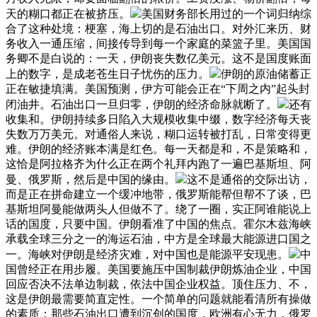
天的糊口都正在被挤压。
美国财务部长用过的一个词归纳综
合了这种处境：梗塞，海上切的是石油出口。对外汇来历、财
务收入一通压缩，间接传导到每一个家庭的菜篮子里。美国国
务卿不是白说的：一天，伊朗丧失数亿美元。这不是国度账面
上的数字，是成老苍生日子忧伤的压力。
伊朗的原油储蓄正
正在敏捷填满。美国预测，伊方可能会正在“下周之内”起头封
闭油井。石油出口一旦归零，伊朗的经济命脉就断了。
还有
收集和。伊朗持续多日陷入大规模收集中缀，数字经济每天丧
失数万万美元。对通俗人来说，糊口运转被打乱，日常变得更
难。伊朗的经济账本满是红色。每一天都是和，不是策略和，
这恰是阿拉格齐为什么正在两个礼拜内跑了一遍巴基斯坦、阿
曼、俄罗斯，然后是中国的缘由。
这不是通俗的交际出访，
而是正在拼命建立一个缓冲地带，俄罗斯能帮但帮不了谈，巴
基斯坦阿曼能做两头人但做不了。绕了一圈，实正阿谁能说上
话的国度，只要中国。伊朗看准了中国的焦点。霍尔木兹海峡
承载全球三分之一的海运石油，中方是全球最大能源进口国之
一。海峡对伊朗是经济灾难，对中国也是能源平安现患。
中
国曾经正在用步履。美国要施压中国制裁伊朗炼油企业，中国
回应否决不法单边制裁，依法中国企业权益。顶住压力、不，
这是伊朗最需要简直定性。一个简单的问题就能看清所有操做
的素质：那些石油出口遭到沉创的国度，欧洲有心无力，俄罗