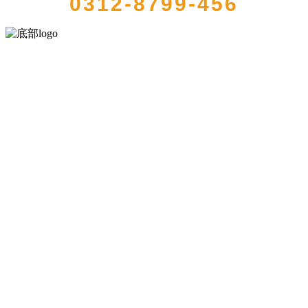
0312-8799-456
河北J9集团|国际站官网食品有限公司创建于1991年，是经省级注册的
大型农产品加工出口企业，注册资金2000万元，总资产1亿多元。公司
产品有速冻甜糯玉米，芦笋，青豆，草莓，花菜，青刀豆，混合菜，
胡萝卜等。
服务支持
关于我们
食品安全知识
食品安全资讯
联系我们
联系方式