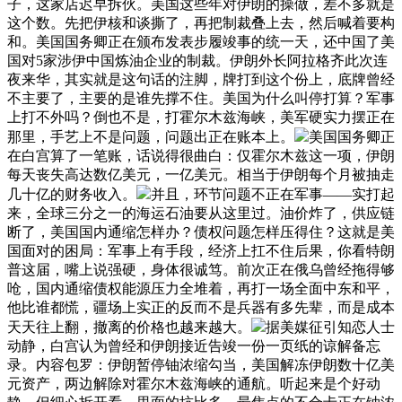
子，这家店迟早拆伙。美国这些年对伊朗的操做，差不多就是
这个数。先把伊核和谈撕了，再把制裁叠上去，然后喊着要构
和。美国国务卿正在颁布发表步履竣事的统一天，还中国了美
国对5家涉伊中国炼油企业的制裁。伊朗外长阿拉格齐此次连
夜来华，其实就是这句话的注脚，牌打到这个份上，底牌曾经
不主要了，主要的是谁先撑不住。美国为什么叫停打算？军事
上打不外吗？倒也不是，打霍尔木兹海峡，美军硬实力摆正在
那里，手艺上不是问题，问题出正在账本上。
美国国务卿正
在白宫算了一笔账，话说得很曲白：仅霍尔木兹这一项，伊朗
每天丧失高达数亿美元，一亿美元。相当于伊朗每个月被抽走
几十亿的财务收入。
并且，环节问题不正在军事——实打起
来，全球三分之一的海运石油要从这里过。油价炸了，供应链
断了，美国国内通缩怎样办？债权问题怎样压得住？这就是美
国面对的困局：军事上有手段，经济上扛不住后果，你看特朗
普这届，嘴上说强硬，身体很诚笃。前次正在俄乌曾经拖得够
呛，国内通缩债权能源压力全堆着，再打一场全面中东和平，
他比谁都慌，疆场上实正的反而不是兵器有多先辈，而是成本
天天往上翻，撤离的价格也越来越大。
据美媒征引知恋人士
动静，白宫认为曾经和伊朗接近告竣一份一页纸的谅解备忘
录。内容包罗：伊朗暂停铀浓缩勾当，美国解冻伊朗数十亿美
元资产，两边解除对霍尔木兹海峡的通航。听起来是个好动